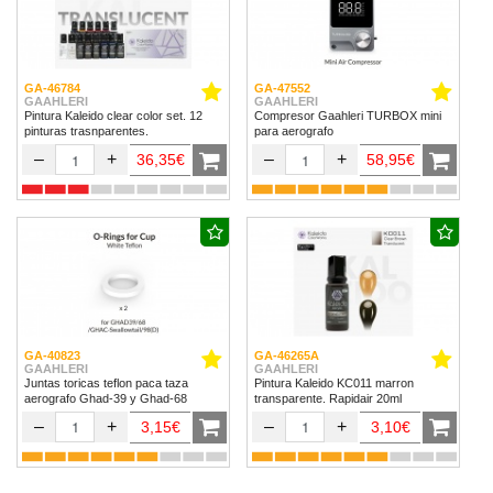
GA-46784
GA-47552
GAAHLERI
GAAHLERI
Pintura Kaleido clear color set. 12
Compresor Gaahleri TURBOX mini
pinturas trasnparentes.
para aerografo
–
+
–
+
36,35€
58,95€
GA-40823
GA-46265A
GAAHLERI
GAAHLERI
Juntas toricas teflon paca taza
Pintura Kaleido KC011 marron
aerografo Ghad-39 y Ghad-68
transparente. Rapidair 20ml
–
+
–
+
3,15€
3,10€