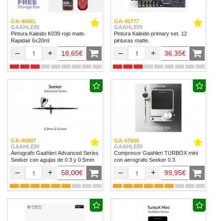
GA-46661
GA-46777
GAAHLERI
GAAHLERI
Pintura Kaleido K039 rojo mate.
Pintura Kaleido primary set. 12
Rapidair 6x20ml
pinturas matte.
–
+
–
+
18,65€
36,35€
GA-46807
GA-47606
GAAHLERI
GAAHLERI
Aerografo Gaahleri Advanced Series
Compresor Gaahleri TURBOX mini
Seeker con agujas de 0.3 y 0.5mm
con aerografo Seeker 0.3
–
+
–
+
58,00€
99,95€