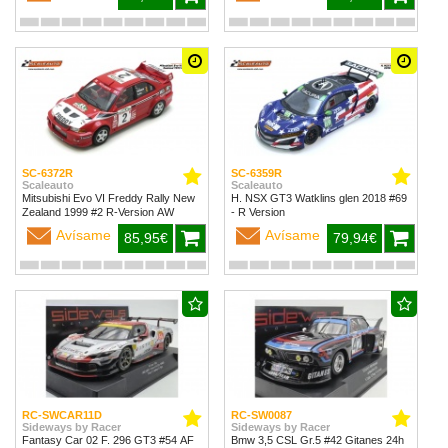
SC-6372R
SC-6359R
Scaleauto
Scaleauto
Mitsubishi Evo VI Freddy Rally New
H. NSX GT3 Watklins glen 2018 #69
Zealand 1999 #2 R-Version AW
- R Version
Avísame
Avísame
85,95€
79,94€
RC-SWCAR11D
RC-SW0087
Sideways by Racer
Sideways by Racer
Fantasy Car 02 F. 296 GT3 #54 AF
Bmw 3,5 CSL Gr.5 #42 Gitanes 24h