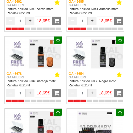
GA-46692
GA-46685
GAAHLERI
GAAHLERI
Pintura Kaleido K042 Verde mate.
Pintura Kaleido K041 Amarillo mate.
Rapidair 6x20ml
Rapidair 6x20ml
–
+
–
+
18,65€
18,65€
GA-46678
GA-46654
GAAHLERI
GAAHLERI
Pintura Kaleido K040 naranja mate.
Pintura Kaleido K038 Negro mate.
Rapidair 6x20ml
Rapidair 6x20ml
–
+
–
+
18,65€
18,65€