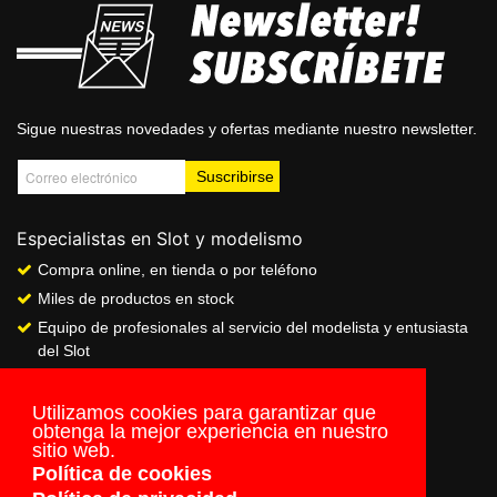
Sigue nuestras novedades y ofertas mediante nuestro newsletter.
Especialistas en Slot y modelismo
Compra online, en tienda o por teléfono
Miles de productos en stock
Equipo de profesionales al servicio del modelista y entusiasta
del Slot
Showroom & Club
Servicio de pago seguro online
Utilizamos cookies para garantizar que
obtenga la mejor experiencia en nuestro
Envios a todo el mundo
sitio web.
Política de cookies