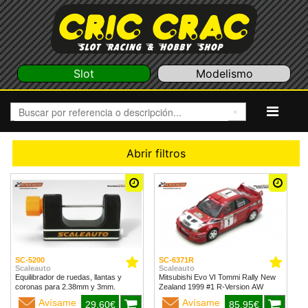
Slot
Modelismo
Abrir filtros
SC-5200
SC-6371R
Scaleauto
Scaleauto
Equilibrador de ruedas, llantas y
Mitsubishi Evo VI Tommi Rally New
coronas para 2.38mm y 3mm.
Zealand 1999 #1 R-Version AW
Avísame
Avísame
29,60€
85,95€