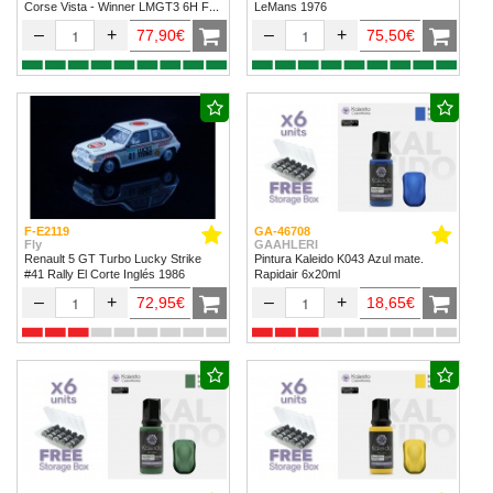
Corse Vista - Winner LMGT3 6H Fuji
LeMans 1976
2024
–
+
–
+
77,90€
75,50€
F-E2119
GA-46708
Fly
GAAHLERI
Renault 5 GT Turbo Lucky Strike
Pintura Kaleido K043 Azul mate.
#41 Rally El Corte Inglés 1986
Rapidair 6x20ml
–
+
–
+
72,95€
18,65€