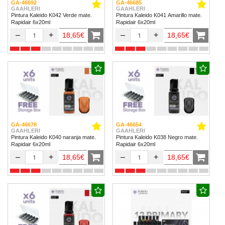
GA-46692
GA-46685
GAAHLERI
GAAHLERI
Pintura Kaleido K042 Verde mate.
Pintura Kaleido K041 Amarillo mate.
Rapidair 6x20ml
Rapidair 6x20ml
–
+
–
+
18,65€
18,65€
GA-46678
GA-46654
GAAHLERI
GAAHLERI
Pintura Kaleido K040 naranja mate.
Pintura Kaleido K038 Negro mate.
Rapidair 6x20ml
Rapidair 6x20ml
–
+
–
+
18,65€
18,65€