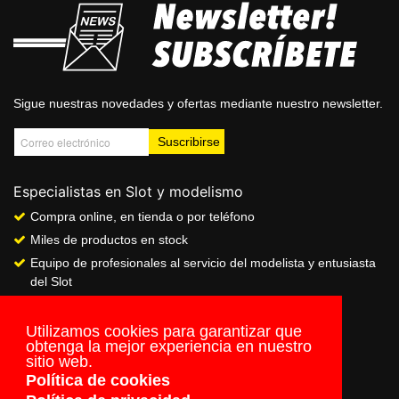
Sigue nuestras novedades y ofertas mediante nuestro newsletter.
Especialistas en Slot y modelismo
Compra online, en tienda o por teléfono
Miles de productos en stock
Equipo de profesionales al servicio del modelista y entusiasta
del Slot
Showroom & Club
Servicio de pago seguro online
Utilizamos cookies para garantizar que
obtenga la mejor experiencia en nuestro
Envios a todo el mundo
sitio web.
Política de cookies