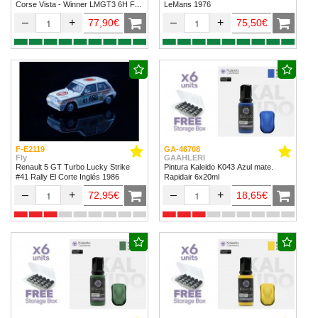
Corse Vista - Winner LMGT3 6H Fuji
LeMans 1976
2024
–
+
–
+
77,90€
75,50€
F-E2119
GA-46708
Fly
GAAHLERI
Renault 5 GT Turbo Lucky Strike
Pintura Kaleido K043 Azul mate.
#41 Rally El Corte Inglés 1986
Rapidair 6x20ml
–
+
–
+
72,95€
18,65€