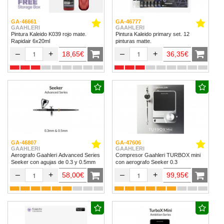
GA-46661
GA-46777
GAAHLERI
GAAHLERI
Pintura Kaleido K039 rojo mate.
Pintura Kaleido primary set. 12
Rapidair 6x20ml
pinturas matte.
–
+
–
+
18,65€
36,35€
GA-46807
GA-47606
GAAHLERI
GAAHLERI
Aerografo Gaahleri Advanced Series
Compresor Gaahleri TURBOX mini
Seeker con agujas de 0.3 y 0.5mm
con aerografo Seeker 0.3
–
+
–
+
58,00€
99,95€