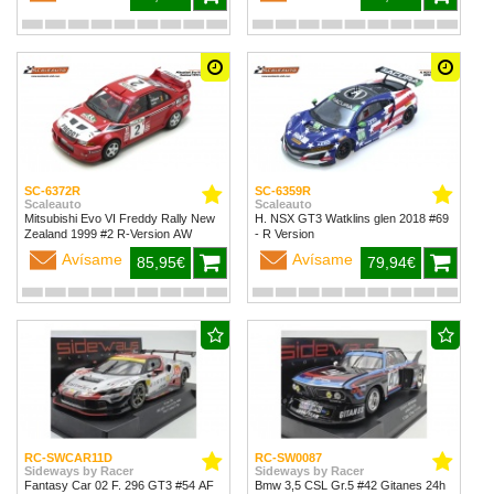
SC-6372R
SC-6359R
Scaleauto
Scaleauto
Mitsubishi Evo VI Freddy Rally New
H. NSX GT3 Watklins glen 2018 #69
Zealand 1999 #2 R-Version AW
- R Version
Avísame
Avísame
85,95€
79,94€
RC-SWCAR11D
RC-SW0087
Sideways by Racer
Sideways by Racer
Fantasy Car 02 F. 296 GT3 #54 AF
Bmw 3,5 CSL Gr.5 #42 Gitanes 24h