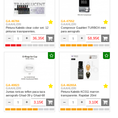
GA-46784
GA-47552
GAAHLERI
GAAHLERI
Pintura Kaleido clear color set. 12
Compresor Gaahleri TURBOX mini
pinturas trasnparentes.
para aerografo
–
+
–
+
36,35€
58,95€
GA-40823
GA-46265A
GAAHLERI
GAAHLERI
Juntas toricas teflon paca taza
Pintura Kaleido KC011 marron
aerografo Ghad-39 y Ghad-68
transparente. Rapidair 20ml
–
+
–
+
3,15€
3,10€