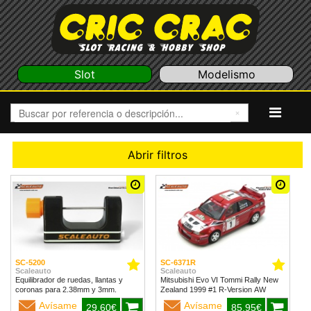
Slot
Modelismo
Abrir filtros
SC-5200
SC-6371R
Scaleauto
Scaleauto
Equilibrador de ruedas, llantas y
Mitsubishi Evo VI Tommi Rally New
coronas para 2.38mm y 3mm.
Zealand 1999 #1 R-Version AW
Avísame
Avísame
29,60€
85,95€