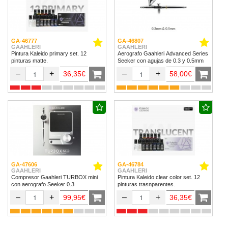
GA-46777
GA-46807
GAAHLERI
GAAHLERI
Pintura Kaleido primary set. 12
Aerografo Gaahleri Advanced Series
pinturas matte.
Seeker con agujas de 0.3 y 0.5mm
–
+
–
+
36,35€
58,00€
GA-47606
GA-46784
GAAHLERI
GAAHLERI
Compresor Gaahleri TURBOX mini
Pintura Kaleido clear color set. 12
con aerografo Seeker 0.3
pinturas trasnparentes.
–
+
–
+
99,95€
36,35€