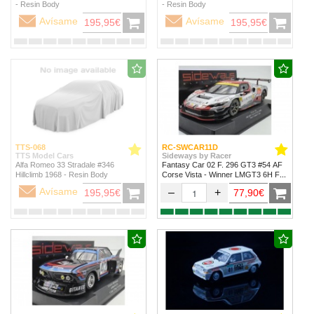
- Resin Body
- Resin Body
Avísame
Avísame
195,95€
195,95€
TTS-068
RC-SWCAR11D
TTS Model Cars
Sideways by Racer
Alfa Romeo 33 Stradale #346
Fantasy Car 02 F. 296 GT3 #54 AF
Hillclimb 1968 - Resin Body
Corse Vista - Winner LMGT3 6H Fuji
2024
Avísame
–
+
195,95€
77,90€