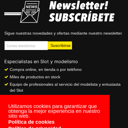
Sigue nuestras novedades y ofertas mediante nuestro newsletter.
Especialistas en Slot y modelismo
Compra online, en tienda o por teléfono
Miles de productos en stock
Equipo de profesionales al servicio del modelista y entusiasta
del Slot
Showroom & Club
Servicio de pago seguro online
Utilizamos cookies para garantizar que
obtenga la mejor experiencia en nuestro
Envios a todo el mundo
sitio web.
Política de cookies