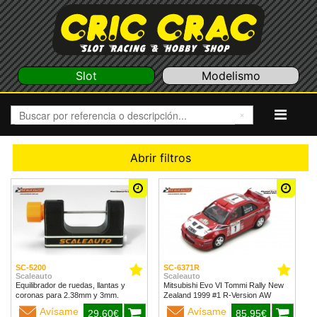
Slot
Modelismo
Abrir filtros
SC-5200
SC-6371R
Scaleauto
Scaleauto
Equilibrador de ruedas, llantas y
Mitsubishi Evo VI Tommi Rally New
coronas para 2.38mm y 3mm.
Zealand 1999 #1 R-Version AW
Avísame
Avísame
29,60€
85,95€