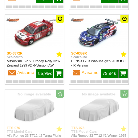
SC-6372R
SC-6359R
Scaleauto
Scaleauto
Mitsubishi Evo VI Freddy Rally New
H. NSX GT3 Watklins glen 2018 #69
Zealand 1999 #2 R-Version AW
- R Version
Avísame
Avísame
85,95€
79,94€
TTS-076
TTS-073
TTS Model Cars
TTS Model Cars
Alfa Romeo 33 TT12 #2 Targa Florio
Alfa Romeo 33 TT12 #1 Winner 1975