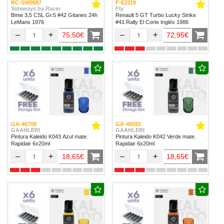
RC-SW0087
F-E2119
Sideways by Racer
Fly
Bmw 3,5 CSL Gr.5 #42 Gitanes 24h
Renault 5 GT Turbo Lucky Strike
LeMans 1976
#41 Rally El Corte Inglés 1986
–
+
–
+
75,50€
72,95€
GA-46708
GA-46692
GAAHLERI
GAAHLERI
Pintura Kaleido K043 Azul mate.
Pintura Kaleido K042 Verde mate.
Rapidair 6x20ml
Rapidair 6x20ml
–
+
–
+
18,65€
18,65€