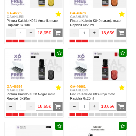
GA-46685
GA-46678
GAAHLERI
GAAHLERI
Pintura Kaleido K041 Amarillo mate.
Pintura Kaleido K040 naranja mate.
Rapidair 6x20ml
Rapidair 6x20ml
–
+
–
+
18,65€
18,65€
GA-46654
GA-46661
GAAHLERI
GAAHLERI
Pintura Kaleido K038 Negro mate.
Pintura Kaleido K039 rojo mate.
Rapidair 6x20ml
Rapidair 6x20ml
–
+
–
+
18,65€
18,65€