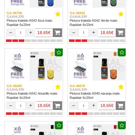
GA-46708
GA-46692
GAAHLERI
GAAHLERI
Pintura Kaleido K043 Azul mate.
Pintura Kaleido K042 Verde mate.
Rapidair 6x20ml
Rapidair 6x20ml
–
+
–
+
18,65€
18,65€
GA-46685
GA-46678
GAAHLERI
GAAHLERI
Pintura Kaleido K041 Amarillo mate.
Pintura Kaleido K040 naranja mate.
Rapidair 6x20ml
Rapidair 6x20ml
–
+
–
+
18,65€
18,65€