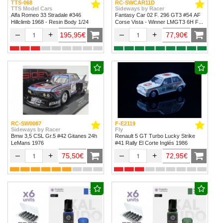
TTS-068
RC-SWCAR11D
TTS Model Cars
Sideways by Racer
Alfa Romeo 33 Stradale #346
Fantasy Car 02 F. 296 GT3 #54 AF
Hillclimb 1968 - Resin Body 1/24
Corse Vista - Winner LMGT3 6H Fuji
2024
–
+
–
+
195,95€
77,90€
RC-SW0087
F-E2119
Sideways by Racer
Fly
Bmw 3,5 CSL Gr.5 #42 Gitanes 24h
Renault 5 GT Turbo Lucky Strike
LeMans 1976
#41 Rally El Corte Inglés 1986
–
+
–
+
75,50€
72,95€