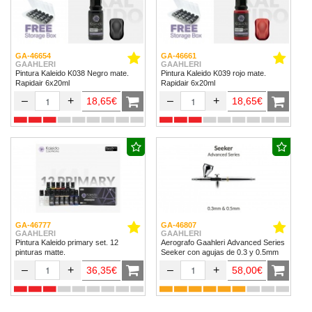
GA-46654
GA-46661
GAAHLERI
GAAHLERI
Pintura Kaleido K038 Negro mate.
Pintura Kaleido K039 rojo mate.
Rapidair 6x20ml
Rapidair 6x20ml
–
+
–
+
18,65€
18,65€
GA-46777
GA-46807
GAAHLERI
GAAHLERI
Pintura Kaleido primary set. 12
Aerografo Gaahleri Advanced Series
pinturas matte.
Seeker con agujas de 0.3 y 0.5mm
–
+
–
+
36,35€
58,00€