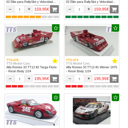
02 Elite para RallySlot y Velocidad
02 Elite para RallySlot y Velocidad
1/32 & 1/24.
1/32 & 1/24
–
+
–
+
159,95€
159,95€
TTS-076
TTS-073
TTS Model Cars
TTS Model Cars
Alfa Romeo 33 TT12 #2 Targa Florio
Alfa Romeo 33 TT12 #1 Winner 1975
- Resin Body 1/24
- Resin Body 1/24
–
+
–
+
195,95€
195,95€