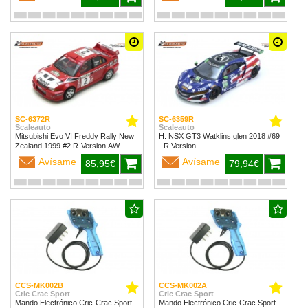
SC-6372R
SC-6359R
Scaleauto
Scaleauto
Mitsubishi Evo VI Freddy Rally New
H. NSX GT3 Watklins glen 2018 #69
Zealand 1999 #2 R-Version AW
- R Version
Avísame
Avísame
85,95€
79,94€
CCS-MK002B
CCS-MK002A
Cric Crac Sport
Cric Crac Sport
Mando Electrónico Cric-Crac Sport
Mando Electrónico Cric-Crac Sport