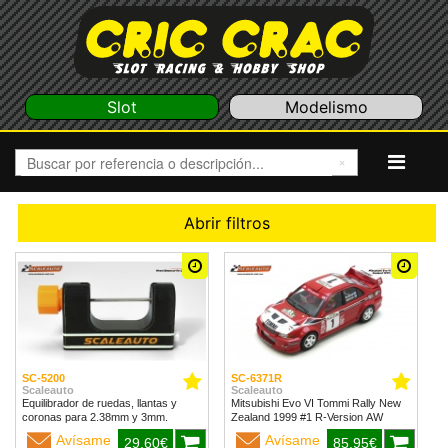
Slot
Modelismo
Abrir filtros
SC-5200
SC-6371R
Scaleauto
Scaleauto
Equilibrador de ruedas, llantas y
Mitsubishi Evo VI Tommi Rally New
coronas para 2.38mm y 3mm.
Zealand 1999 #1 R-Version AW
Avísame
Avísame
29,60€
85,95€