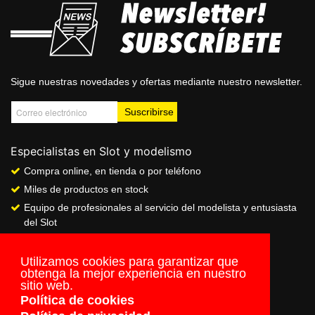
Sigue nuestras novedades y ofertas mediante nuestro newsletter.
Especialistas en Slot y modelismo
Compra online, en tienda o por teléfono
Miles de productos en stock
Equipo de profesionales al servicio del modelista y entusiasta
del Slot
Showroom & Club
Servicio de pago seguro online
Utilizamos cookies para garantizar que
obtenga la mejor experiencia en nuestro
Envios a todo el mundo
sitio web.
Política de cookies