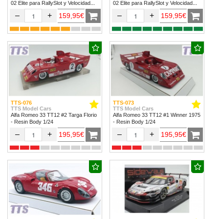
02 Elite para RallySlot y Velocidad
02 Elite para RallySlot y Velocidad
1/32 & 1/24.
1/32 & 1/24
–
+
–
+
159,95€
159,95€
TTS-076
TTS-073
TTS Model Cars
TTS Model Cars
Alfa Romeo 33 TT12 #2 Targa Florio
Alfa Romeo 33 TT12 #1 Winner 1975
- Resin Body 1/24
- Resin Body 1/24
–
+
–
+
195,95€
195,95€