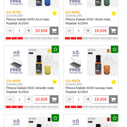
GA-46708
GA-46692
GAAHLERI
GAAHLERI
Pintura Kaleido K043 Azul mate.
Pintura Kaleido K042 Verde mate.
Rapidair 6x20ml
Rapidair 6x20ml
–
+
–
+
18,65€
18,65€
GA-46685
GA-46678
GAAHLERI
GAAHLERI
Pintura Kaleido K041 Amarillo mate.
Pintura Kaleido K040 naranja mate.
Rapidair 6x20ml
Rapidair 6x20ml
–
+
–
+
18,65€
18,65€