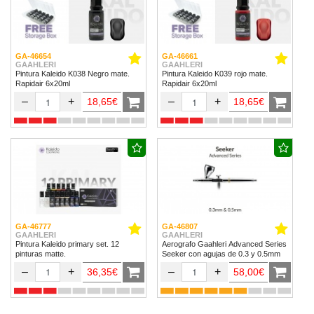
GA-46654
GA-46661
GAAHLERI
GAAHLERI
Pintura Kaleido K038 Negro mate.
Pintura Kaleido K039 rojo mate.
Rapidair 6x20ml
Rapidair 6x20ml
–
+
–
+
18,65€
18,65€
GA-46777
GA-46807
GAAHLERI
GAAHLERI
Pintura Kaleido primary set. 12
Aerografo Gaahleri Advanced Series
pinturas matte.
Seeker con agujas de 0.3 y 0.5mm
–
+
–
+
36,35€
58,00€