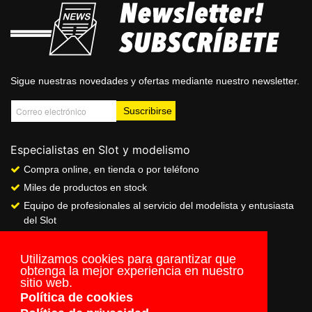
Sigue nuestras novedades y ofertas mediante nuestro newsletter.
Especialistas en Slot y modelismo
Compra online, en tienda o por teléfono
Miles de productos en stock
Equipo de profesionales al servicio del modelista y entusiasta
del Slot
Showroom & Club
Servicio de pago seguro online
Utilizamos cookies para garantizar que
obtenga la mejor experiencia en nuestro
Envios a todo el mundo
sitio web.
Política de cookies