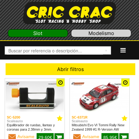
Slot
Modelismo
Abrir filtros
SC-5200
SC-6371R
Scaleauto
Scaleauto
Equilibrador de ruedas, llantas y
Mitsubishi Evo VI Tommi Rally New
coronas para 2.38mm y 3mm.
Zealand 1999 #1 R-Version AW
Avísame
Avísame
29,60€
85,95€