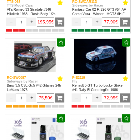
TTS-068
RC-SWCAR11D
TTS Model Cars
Sideways by Racer
Alfa Romeo 33 Stradale #346
Fantasy Car 02 F. 296 GT3 #54 AF
Hillclimb 1968 - Resin Body 1/24
Corse Vista - Winner LMGT3 6H Fuji
2024
–
+
–
+
195,95€
77,90€
RC-SW0087
F-E2119
Sideways by Racer
Fly
Bmw 3,5 CSL Gr.5 #42 Gitanes 24h
Renault 5 GT Turbo Lucky Strike
LeMans 1976
#41 Rally El Corte Inglés 1986
–
+
–
+
75,50€
72,95€