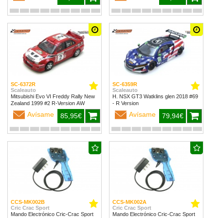
SC-6372R
SC-6359R
Scaleauto
Scaleauto
Mitsubishi Evo VI Freddy Rally New
H. NSX GT3 Watklins glen 2018 #69
Zealand 1999 #2 R-Version AW
- R Version
Avísame
Avísame
85,95€
79,94€
CCS-MK002B
CCS-MK002A
Cric Crac Sport
Cric Crac Sport
Mando Electrónico Cric-Crac Sport
Mando Electrónico Cric-Crac Sport