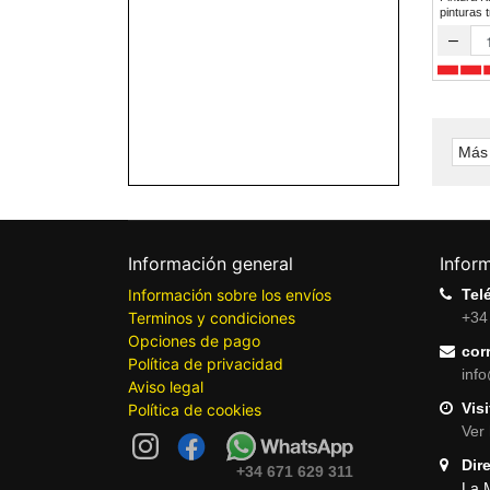
pinturas 
–
Más 
Información general
Infor
Información sobre los envíos
Tel
Terminos y condiciones
+34
Opciones de pago
cor
Política de privacidad
inf
Aviso legal
Visi
Política de cookies
Ver 
Dir
+34 671 629 311
La 