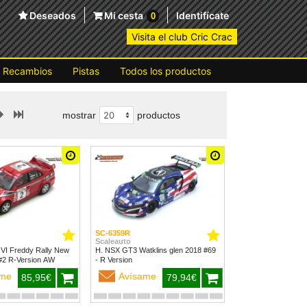
Deseados
Mi cesta
Identifícate
0
Visita el club Cric Crac
Recambios
Pistas
Todos los productos
mostrar
productos
SC-6359R
Scaleauto
 VI Freddy Rally New
H. NSX GT3 Watklins glen 2018 #69
Zealand 1999 #2 R-Version AW
- R Version
ame
Avísame
85,95€
79,94€