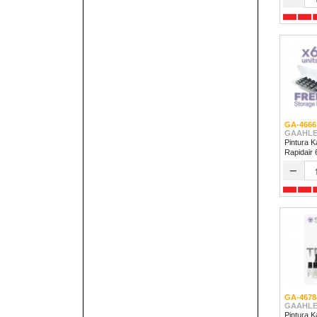
GA-4666
GAAHLE
Pintura K
Rapidair
–
GA-4678
GAAHLE
Pintura Kale