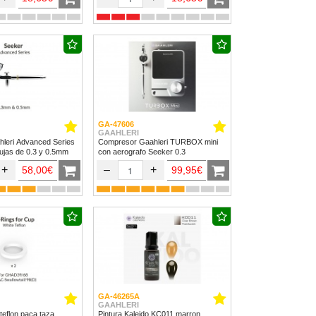
GA-47606
GAAHLERI
hleri Advanced Series
Compresor Gaahleri TURBOX mini
ujas de 0.3 y 0.5mm
con aerografo Seeker 0.3
+
–
+
58,00€
99,95€
GA-46265A
GAAHLERI
teflon paca taza
Pintura Kaleido KC011 marron