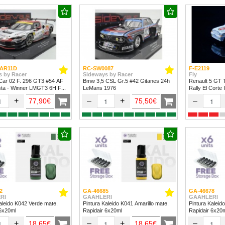
AR11D
RC-SW0087
F-E2119
s by Racer
Sideways by Racer
Fly
Car 02 F. 296 GT3 #54 AF
Bmw 3,5 CSL Gr.5 #42 Gitanes 24h
Renault 5 GT 
sta - Winner LMGT3 6H Fuji
LeMans 1976
Rally El Corte 
+
–
+
–
77,90€
75,50€
2
GA-46685
GA-46678
RI
GAAHLERI
GAAHLERI
aleido K042 Verde mate.
Pintura Kaleido K041 Amarillo mate.
Pintura Kaleid
 6x20ml
Rapidair 6x20ml
Rapidair 6x20
+
–
+
–
18,65€
18,65€