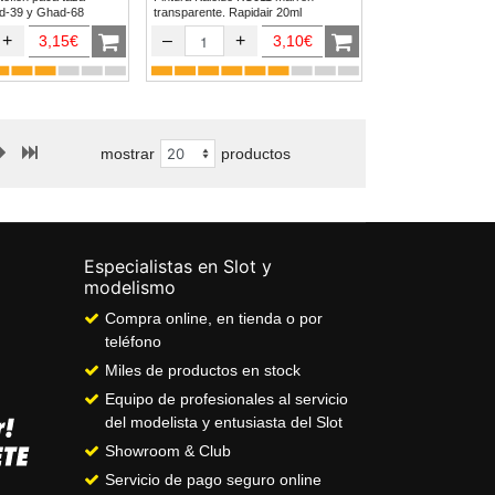
afo Ghad-39 y Ghad-68
transparente. Rapidair 20ml
+
–
+
3,15€
3,10€
mostrar
productos
Especialistas en Slot y
modelismo
Compra online, en tienda o por
teléfono
Miles de productos en stock
Equipo de profesionales al servicio
del modelista y entusiasta del Slot
Showroom & Club
Servicio de pago seguro online