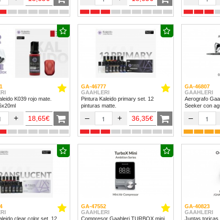
1
GA-46777
GA-46807
RI
GAAHLERI
GAAHLERI
aleido K039 rojo mate.
Pintura Kaleido primary set. 12
Aerografo Gaa
 6x20ml
pinturas matte.
Seeker con ag
+
–
+
–
18,65€
36,35€
4
GA-47552
GA-40823
RI
GAAHLERI
GAAHLERI
ido clear color set. 12
Compresor Gaahleri TURBOX mini
Juntas toricas 