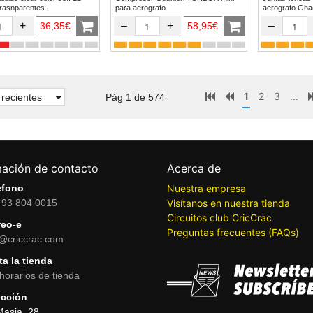
trasnparentes.
para aerografo
aerogr
+
–
+
–
36,35€
58,95€
1
2
3
...
recientes
Pág 1 de 574
mación de contacto
Acerca de
éfono
Nuestra empresa
 93 804 0015
Visítanos en nuestra tienda
Circuitos club CricCrac
reo-e
Preguntas frecuentes (FAQs)
o@criccrac.com
ta la tienda
horarios de tienda
ección
Masia, 28