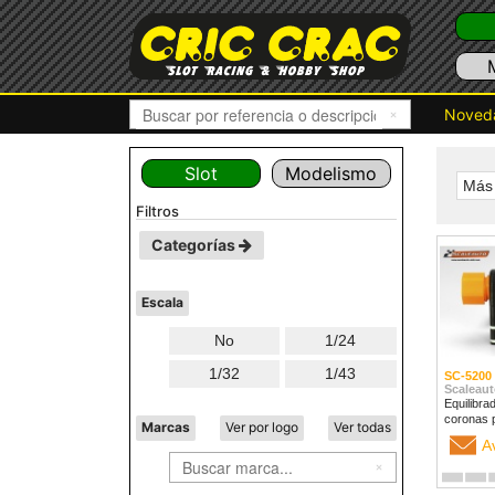
Noved
Slot
Modelismo
Más 
filtros
Categorías
Escala
No
1/24
1/32
1/43
SC-5200
Scaleaut
Equilibra
coronas 
Marcas
Ver por logo
Ver todas
A