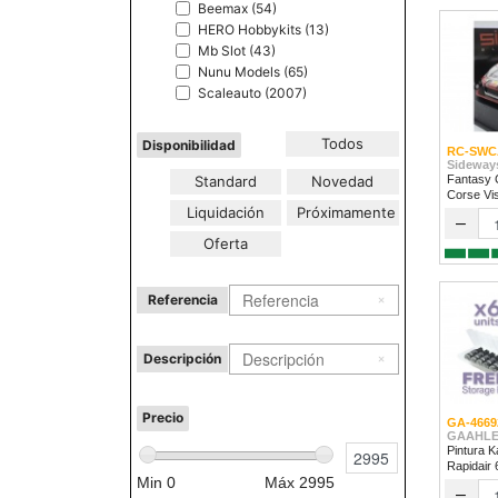
Beemax (54)
HERO Hobbykits (13)
Mb Slot (43)
Nunu Models (65)
Scaleauto (2007)
Todos
Disponibilidad
RC-SWC
Sideway
Standard
Novedad
Fantasy 
Corse Vi
Liquidación
Próximamente
2024
–
Oferta
Referencia
Descripción
Precio
GA-4669
GAAHLE
Pintura K
Rapidair
Min
0
Máx
2995
–