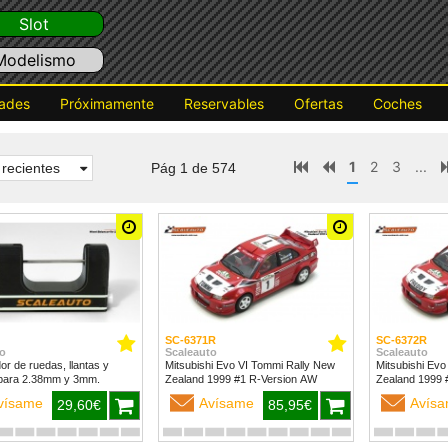
Slot
Modelismo
ades
Próximamente
Reservables
Ofertas
Coches
1
2
3
...
recientes
Pág 1 de 574
SC-6371R
SC-6372R
o
Scaleauto
Scaleauto
dor de ruedas, llantas y
Mitsubishi Evo VI Tommi Rally New
Mitsubishi Evo
para 2.38mm y 3mm.
Zealand 1999 #1 R-Version AW
vísame
Avísame
Avís
29,60€
85,95€