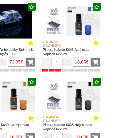
GA-46708
GAAHLERI
Turbo Lucky Strike #41
Pintura Kaleido K043 Azul mate.
Inglés 1986
Rapidair 6x20ml
+
–
+
72,95€
18,65€
GA-46654
GAAHLERI
o K040 naranja mate.
Pintura Kaleido K038 Negro mate.
ml
Rapidair 6x20ml
+
–
+
18,65€
18,65€