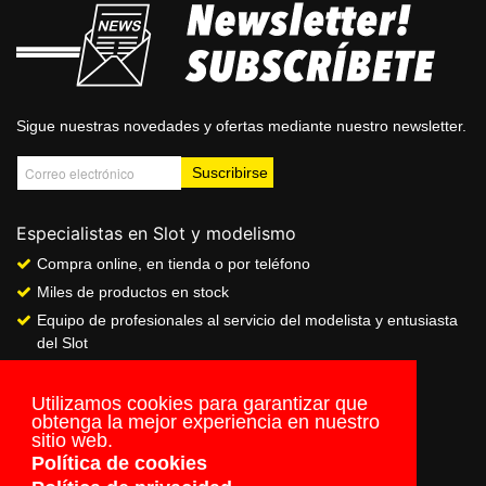
Sigue nuestras novedades y ofertas mediante nuestro newsletter.
Especialistas en Slot y modelismo
Compra online, en tienda o por teléfono
Miles de productos en stock
Equipo de profesionales al servicio del modelista y entusiasta
del Slot
Showroom & Club
Servicio de pago seguro online
Utilizamos cookies para garantizar que
obtenga la mejor experiencia en nuestro
Envios a todo el mundo
sitio web.
Política de cookies