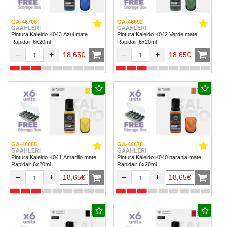
GA-46708
GA-46692
GAAHLERI
GAAHLERI
Pintura Kaleido K043 Azul mate.
Pintura Kaleido K042 Verde mate.
Rapidair 6x20ml
Rapidair 6x20ml
–
+
–
+
18,65€
18,65€
GA-46685
GA-46678
GAAHLERI
GAAHLERI
Pintura Kaleido K041 Amarillo mate.
Pintura Kaleido K040 naranja mate.
Rapidair 6x20ml
Rapidair 6x20ml
–
+
–
+
18,65€
18,65€