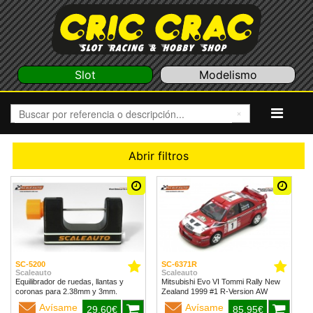
Slot
Modelismo
Abrir filtros
SC-5200
SC-6371R
Scaleauto
Scaleauto
Equilibrador de ruedas, llantas y
Mitsubishi Evo VI Tommi Rally New
coronas para 2.38mm y 3mm.
Zealand 1999 #1 R-Version AW
Avísame
Avísame
29,60€
85,95€