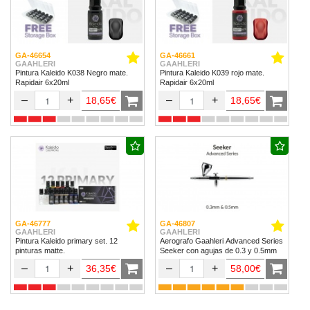
GA-46654
GA-46661
GAAHLERI
GAAHLERI
Pintura Kaleido K038 Negro mate.
Pintura Kaleido K039 rojo mate.
Rapidair 6x20ml
Rapidair 6x20ml
–
+
–
+
18,65€
18,65€
GA-46777
GA-46807
GAAHLERI
GAAHLERI
Pintura Kaleido primary set. 12
Aerografo Gaahleri Advanced Series
pinturas matte.
Seeker con agujas de 0.3 y 0.5mm
–
+
–
+
36,35€
58,00€