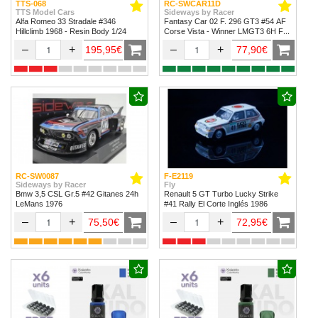
TTS-068
RC-SWCAR11D
TTS Model Cars
Sideways by Racer
Alfa Romeo 33 Stradale #346
Fantasy Car 02 F. 296 GT3 #54 AF
Hillclimb 1968 - Resin Body 1/24
Corse Vista - Winner LMGT3 6H Fuji
2024
–
+
–
+
195,95€
77,90€
RC-SW0087
F-E2119
Sideways by Racer
Fly
Bmw 3,5 CSL Gr.5 #42 Gitanes 24h
Renault 5 GT Turbo Lucky Strike
LeMans 1976
#41 Rally El Corte Inglés 1986
–
+
–
+
75,50€
72,95€