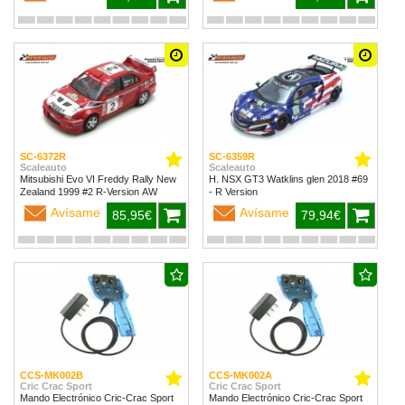
SC-6372R
SC-6359R
Scaleauto
Scaleauto
Mitsubishi Evo VI Freddy Rally New
H. NSX GT3 Watklins glen 2018 #69
Zealand 1999 #2 R-Version AW
- R Version
Avísame
Avísame
85,95€
79,94€
CCS-MK002B
CCS-MK002A
Cric Crac Sport
Cric Crac Sport
Mando Electrónico Cric-Crac Sport
Mando Electrónico Cric-Crac Sport