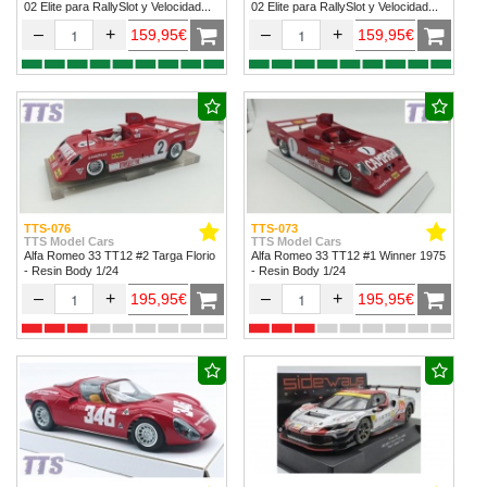
02 Elite para RallySlot y Velocidad
02 Elite para RallySlot y Velocidad
1/32 & 1/24.
1/32 & 1/24
–
+
–
+
159,95€
159,95€
TTS-076
TTS-073
TTS Model Cars
TTS Model Cars
Alfa Romeo 33 TT12 #2 Targa Florio
Alfa Romeo 33 TT12 #1 Winner 1975
- Resin Body 1/24
- Resin Body 1/24
–
+
–
+
195,95€
195,95€