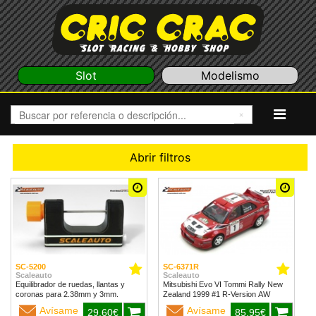
Slot
Modelismo
Abrir filtros
SC-5200
SC-6371R
Scaleauto
Scaleauto
Equilibrador de ruedas, llantas y
Mitsubishi Evo VI Tommi Rally New
coronas para 2.38mm y 3mm.
Zealand 1999 #1 R-Version AW
Avísame
Avísame
29,60€
85,95€