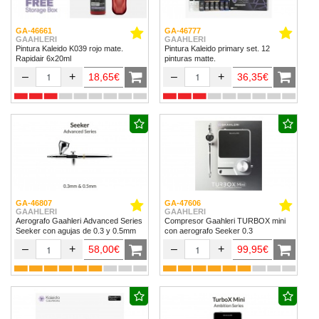
GA-46661
GA-46777
GAAHLERI
GAAHLERI
Pintura Kaleido K039 rojo mate.
Pintura Kaleido primary set. 12
Rapidair 6x20ml
pinturas matte.
–
+
–
+
18,65€
36,35€
GA-46807
GA-47606
GAAHLERI
GAAHLERI
Aerografo Gaahleri Advanced Series
Compresor Gaahleri TURBOX mini
Seeker con agujas de 0.3 y 0.5mm
con aerografo Seeker 0.3
–
+
–
+
58,00€
99,95€