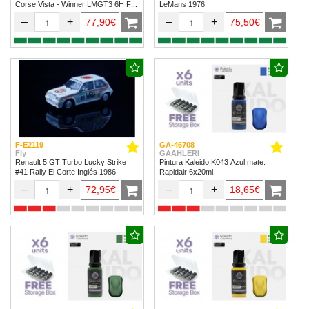
Corse Vista - Winner LMGT3 6H Fuji
LeMans 1976
2024
–
+
–
+
77,90€
75,50€
F-E2119
GA-46708
Fly
GAAHLERI
Renault 5 GT Turbo Lucky Strike
Pintura Kaleido K043 Azul mate.
#41 Rally El Corte Inglés 1986
Rapidair 6x20ml
–
+
–
+
72,95€
18,65€