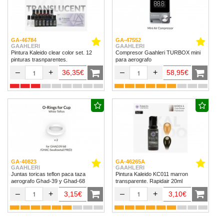
GA-46784
GA-47552
GAAHLERI
GAAHLERI
Pintura Kaleido clear color set. 12
Compresor Gaahleri TURBOX mini
pinturas trasnparentes.
para aerografo
–
+
–
+
36,35€
58,95€
GA-40823
GA-46265A
GAAHLERI
GAAHLERI
Juntas toricas teflon paca taza
Pintura Kaleido KC011 marron
aerografo Ghad-39 y Ghad-68
transparente. Rapidair 20ml
–
+
–
+
3,15€
3,10€