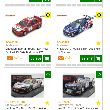
SC-6372R
SC-6359R
Scaleauto
Scaleauto
Mitsubishi Evo VI Freddy Rally New
H. NSX GT3 Watklins glen 2018 #69
Zealand 1999 #2 R-Version AW
- R Version
Avísame
Avísame
85,95€
79,94€
RC-SWCAR11D
RC-SW0087
Sideways by Racer
Sideways by Racer
Fantasy Car 02 F. 296 GT3 #54 AF
Bmw 3,5 CSL Gr.5 #42 Gitanes 24h