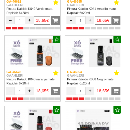
GA-46692
GA-46685
GAAHLERI
GAAHLERI
Pintura Kaleido K042 Verde mate.
Pintura Kaleido K041 Amarillo mate.
Rapidair 6x20ml
Rapidair 6x20ml
–
+
–
+
18,65€
18,65€
GA-46678
GA-46654
GAAHLERI
GAAHLERI
Pintura Kaleido K040 naranja mate.
Pintura Kaleido K038 Negro mate.
Rapidair 6x20ml
Rapidair 6x20ml
–
+
–
+
18,65€
18,65€