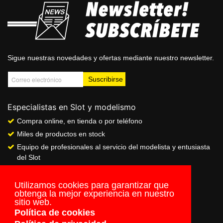
Sigue nuestras novedades y ofertas mediante nuestro newsletter.
Especialistas en Slot y modelismo
Compra online, en tienda o por teléfono
Miles de productos en stock
Equipo de profesionales al servicio del modelista y entusiasta
del Slot
Showroom & Club
Servicio de pago seguro online
Utilizamos cookies para garantizar que
obtenga la mejor experiencia en nuestro
Envios a todo el mundo
sitio web.
Política de cookies