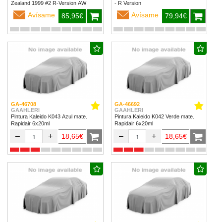
Zealand 1999 #2 R-Version AW
- R Version
Avísame
Avísame
85,95€
79,94€
GA-46708
GA-46692
GAAHLERI
GAAHLERI
Pintura Kaleido K043 Azul mate.
Pintura Kaleido K042 Verde mate.
Rapidair 6x20ml
Rapidair 6x20ml
–
+
–
+
18,65€
18,65€