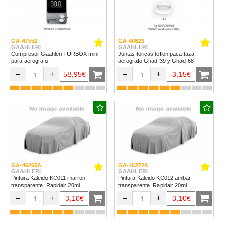
GA-47552
GA-40823
GAAHLERI
GAAHLERI
Compresor Gaahleri TURBOX mini
Juntas toricas teflon paca taza
para aerografo
aerografo Ghad-39 y Ghad-68
–
+
–
+
58,95€
3,15€
GA-46265A
GA-46272A
GAAHLERI
GAAHLERI
Pintura Kaleido KC011 marron
Pintura Kaleido KC012 ambar
transparente. Rapidair 20ml
transparente. Rapidair 20ml
–
+
–
+
3,10€
3,10€