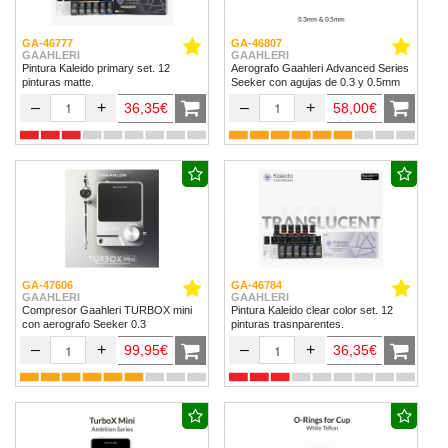
GA-46777
GA-46807
GAAHLERI
GAAHLERI
Pintura Kaleido primary set. 12
Aerografo Gaahleri Advanced Series
pinturas matte.
Seeker con agujas de 0.3 y 0.5mm
–
+
–
+
36,35€
58,00€
GA-47606
GA-46784
GAAHLERI
GAAHLERI
Compresor Gaahleri TURBOX mini
Pintura Kaleido clear color set. 12
con aerografo Seeker 0.3
pinturas trasnparentes.
–
+
–
+
99,95€
36,35€