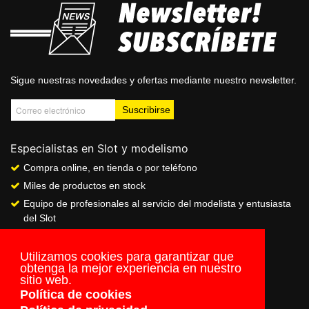
Sigue nuestras novedades y ofertas mediante nuestro newsletter.
Especialistas en Slot y modelismo
Compra online, en tienda o por teléfono
Miles de productos en stock
Equipo de profesionales al servicio del modelista y entusiasta
del Slot
Showroom & Club
Servicio de pago seguro online
Utilizamos cookies para garantizar que
obtenga la mejor experiencia en nuestro
Envios a todo el mundo
sitio web.
Política de cookies