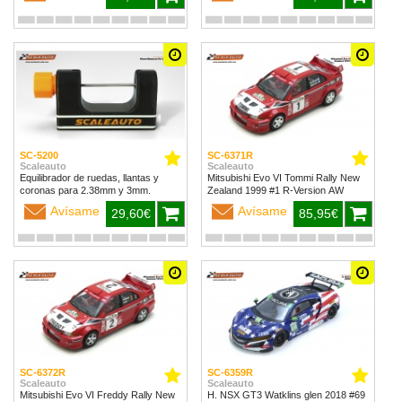
SC-5200
SC-6371R
Scaleauto
Scaleauto
Equilibrador de ruedas, llantas y
Mitsubishi Evo VI Tommi Rally New
coronas para 2.38mm y 3mm.
Zealand 1999 #1 R-Version AW
Avísame
Avísame
29,60€
85,95€
SC-6372R
SC-6359R
Scaleauto
Scaleauto
Mitsubishi Evo VI Freddy Rally New
H. NSX GT3 Watklins glen 2018 #69