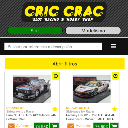
Slot
Modelismo
Abrir filtros
RC-SW0087
RC-SWCAR11D
Sideways by Racer
Sideways by Racer
Bmw 3,5 CSL Gr.5 #42 Gitanes 24h
Fantasy Car 02 F. 296 GT3 #54 AF
LeMans 1976
Corse Vista - Winner LMGT3 6H Fuji
2024
Avísame
Avísame
74,95€
76,90€