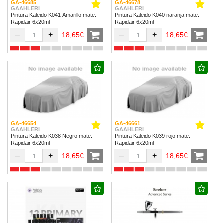
GA-46685
GA-46678
GAAHLERI
GAAHLERI
Pintura Kaleido K041 Amarillo mate.
Pintura Kaleido K040 naranja mate.
Rapidair 6x20ml
Rapidair 6x20ml
–
+
–
+
18,65€
18,65€
GA-46654
GA-46661
GAAHLERI
GAAHLERI
Pintura Kaleido K038 Negro mate.
Pintura Kaleido K039 rojo mate.
Rapidair 6x20ml
Rapidair 6x20ml
–
+
–
+
18,65€
18,65€