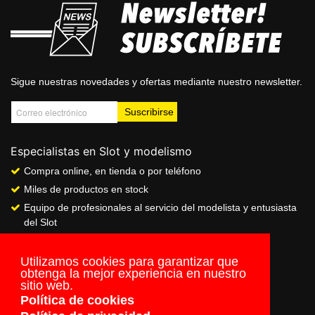
Sigue nuestras novedades y ofertas mediante nuestro newsletter.
Especialistas en Slot y modelismo
Compra online, en tienda o por teléfono
Miles de productos en stock
Equipo de profesionales al servicio del modelista y entusiasta
del Slot
Showroom & Club
Servicio de pago seguro online
Utilizamos cookies para garantizar que
obtenga la mejor experiencia en nuestro
Envios a todo el mundo
sitio web.
Política de cookies