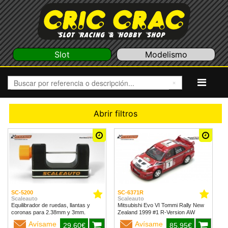
Slot
Modelismo
Abrir filtros
SC-5200
SC-6371R
Scaleauto
Scaleauto
Equilibrador de ruedas, llantas y
Mitsubishi Evo VI Tommi Rally New
coronas para 2.38mm y 3mm.
Zealand 1999 #1 R-Version AW
Avísame
Avísame
29,60€
85,95€