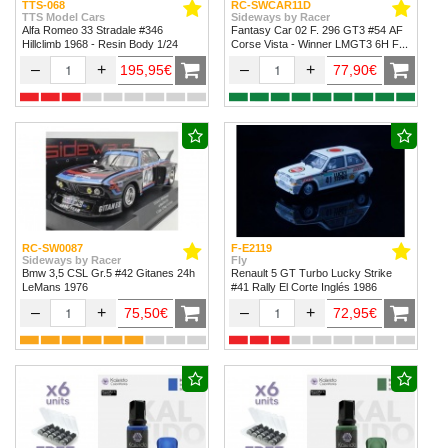
TTS-068
RC-SWCAR11D
TTS Model Cars
Sideways by Racer
Alfa Romeo 33 Stradale #346
Fantasy Car 02 F. 296 GT3 #54 AF
Hillclimb 1968 - Resin Body 1/24
Corse Vista - Winner LMGT3 6H Fuji
2024
–
+
–
+
195,95€
77,90€
RC-SW0087
F-E2119
Sideways by Racer
Fly
Bmw 3,5 CSL Gr.5 #42 Gitanes 24h
Renault 5 GT Turbo Lucky Strike
LeMans 1976
#41 Rally El Corte Inglés 1986
–
+
–
+
75,50€
72,95€