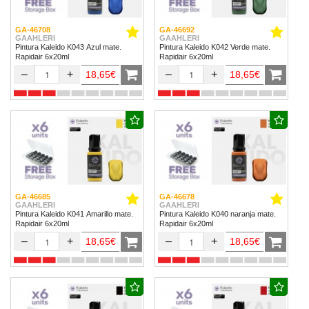
GA-46708
GA-46692
GAAHLERI
GAAHLERI
Pintura Kaleido K043 Azul mate.
Pintura Kaleido K042 Verde mate.
Rapidair 6x20ml
Rapidair 6x20ml
–
+
–
+
18,65€
18,65€
GA-46685
GA-46678
GAAHLERI
GAAHLERI
Pintura Kaleido K041 Amarillo mate.
Pintura Kaleido K040 naranja mate.
Rapidair 6x20ml
Rapidair 6x20ml
–
+
–
+
18,65€
18,65€