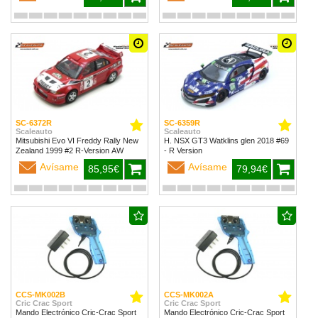
SC-6372R
SC-6359R
Scaleauto
Scaleauto
Mitsubishi Evo VI Freddy Rally New
H. NSX GT3 Watklins glen 2018 #69
Zealand 1999 #2 R-Version AW
- R Version
Avísame
Avísame
85,95€
79,94€
CCS-MK002B
CCS-MK002A
Cric Crac Sport
Cric Crac Sport
Mando Electrónico Cric-Crac Sport
Mando Electrónico Cric-Crac Sport