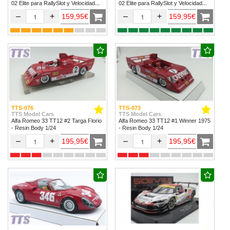
02 Elite para RallySlot y Velocidad
02 Elite para RallySlot y Velocidad
1/32 & 1/24.
1/32 & 1/24
–
+
–
+
159,95€
159,95€
TTS-076
TTS-073
TTS Model Cars
TTS Model Cars
Alfa Romeo 33 TT12 #2 Targa Florio
Alfa Romeo 33 TT12 #1 Winner 1975
- Resin Body 1/24
- Resin Body 1/24
–
+
–
+
195,95€
195,95€