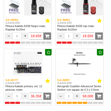
GA-46654
GA-46661
GAAHLERI
GAAHLERI
Pintura Kaleido K038 Negro mate.
Pintura Kaleido K039 rojo mate.
Rapidair 6x20ml
Rapidair 6x20ml
–
+
–
+
18,65€
18,65€
GA-46777
GA-46807
GAAHLERI
GAAHLERI
Pintura Kaleido primary set. 12
Aerografo Gaahleri Advanced Series
pinturas matte.
Seeker con agujas de 0.3 y 0.5mm
–
+
–
+
36,35€
58,00€