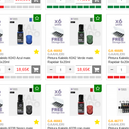
8
GA-46692
GA-46685
RI
GAAHLERI
GAAHLERI
aleido K043 Azul mate.
Pintura Kaleido K042 Verde mate.
Pintura Kaleid
 6x20ml
Rapidair 6x20ml
Rapidair 6x20
+
–
+
–
18,65€
18,65€
4
GA-46661
GA-46777
RI
GAAHLERI
GAAHLERI
aleido K038 Negro mate.
Pintura Kaleido K039 rojo mate.
Pintura Kaleido