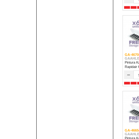
GA-4670
GAAHLE
Pintura K
Rapidair
–
GA-4665
GAAHLE
Pintura K