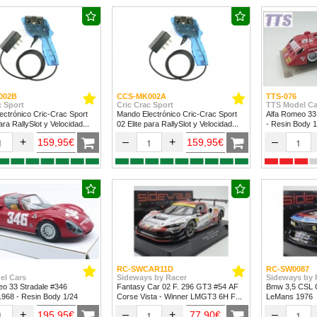
002B
CCS-MK002A
TTS-076
c Sport
Cric Crac Sport
TTS Model Ca
ctrónico Cric-Crac Sport
Mando Electrónico Cric-Crac Sport
Alfa Romeo 33
para RallySlot y Velocidad
02 Elite para RallySlot y Velocidad
- Resin Body 1
24.
1/32 & 1/24
+
–
+
–
159,95€
159,95€
RC-SWCAR11D
RC-SW0087
el Cars
Sideways by Racer
Sideways by 
eo 33 Stradale #346
Fantasy Car 02 F. 296 GT3 #54 AF
Bmw 3,5 CSL G
 1968 - Resin Body 1/24
Corse Vista - Winner LMGT3 6H Fuji
LeMans 1976
2024
+
–
+
–
195,95€
77,90€