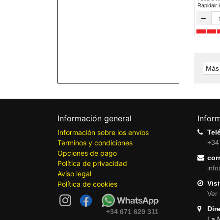
Rapidair
–
Más 
Información general
Infor
Información sobre los envíos
Tel
Terminos y condiciones
+34
Opciones de pago
cor
Política de privacidad
inf
Aviso legal
Visi
Política de cookies
Ver 
Dir
+34 671 629 311
La 