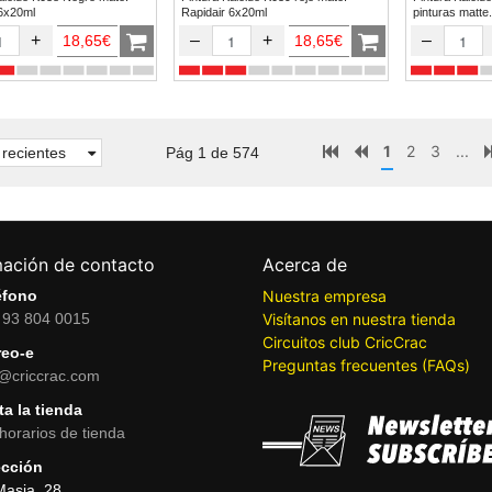
 6x20ml
Rapidair 6x20ml
pinturas matte.
+
–
+
–
18,65€
18,65€
1
2
3
...
recientes
Pág 1 de 574
mación de contacto
Acerca de
éfono
Nuestra empresa
 93 804 0015
Visítanos en nuestra tienda
Circuitos club CricCrac
reo-e
Preguntas frecuentes (FAQs)
o@criccrac.com
ta la tienda
horarios de tienda
ección
Masia, 28