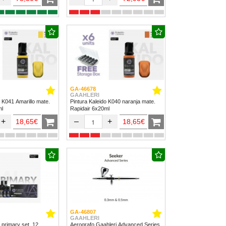
GA-46678
GAAHLERI
o K041 Amarillo mate.
Pintura Kaleido K040 naranja mate.
ml
Rapidair 6x20ml
+
–
+
18,65€
18,65€
GA-46807
GAAHLERI
 primary set. 12
Aerografo Gaahleri Advanced Series