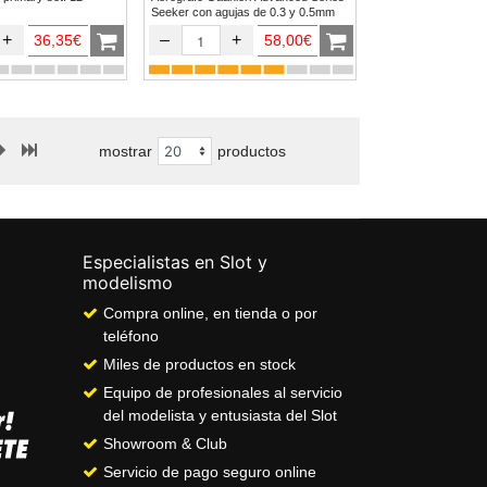
Seeker con agujas de 0.3 y 0.5mm
+
–
+
36,35€
58,00€
mostrar
productos
Especialistas en Slot y
modelismo
Compra online, en tienda o por
teléfono
Miles de productos en stock
Equipo de profesionales al servicio
del modelista y entusiasta del Slot
Showroom & Club
Servicio de pago seguro online