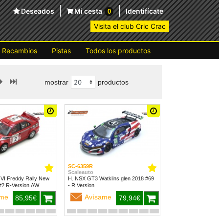
Deseados
Mi cesta
Identifícate
0
Visita el club Cric Crac
Recambios
Pistas
Todos los productos
mostrar
productos
SC-6359R
Scaleauto
 VI Freddy Rally New
H. NSX GT3 Watklins glen 2018 #69
Zealand 1999 #2 R-Version AW
- R Version
ame
Avísame
85,95€
79,94€