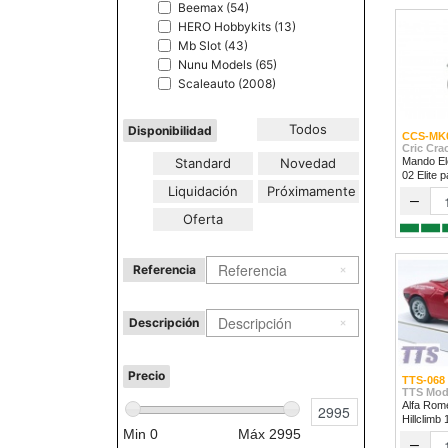
Beemax (54)
HERO Hobbykits (13)
Mb Slot (43)
Nunu Models (65)
Scaleauto (2008)
Todos
Disponibilidad
CCS-MK
Cric Cra
Standard
Novedad
Mando Ele
02 Elite 
Liquidación
Próximamente
1/32 & 1/
–
Oferta
Referencia
Descripción
Precio
TTS-068
TTS Mod
Alfa Rom
Hillclimb
Min
0
Máx
2995
–