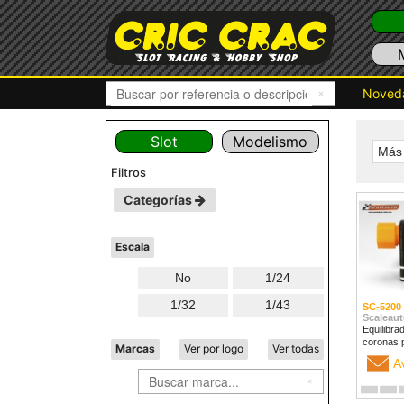
Noved
Slot
Modelismo
Más 
filtros
Categorías
Escala
No
1/24
1/32
1/43
SC-5200
Scaleaut
Equilibra
coronas 
Marcas
Ver por logo
Ver todas
A