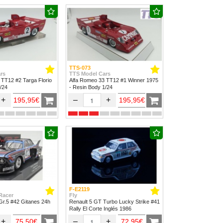
TTS-073
rs
TTS Model Cars
 TT12 #2 Targa Florio
Alfa Romeo 33 TT12 #1 Winner 1975
/24
- Resin Body 1/24
+
–
+
195,95€
195,95€
F-E2119
Racer
Fly
r.5 #42 Gitanes 24h
Renault 5 GT Turbo Lucky Strike #41
Rally El Corte Inglés 1986
+
–
+
75,50€
72,95€