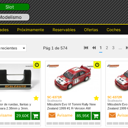
Slot
Modelismo
ades
Próximamente
Reservables
Ofertas
Coches
1
2
3
...
recientes
Pág 1 de 574
SC-6371R
SC-6372R
o
Scaleauto
Scaleauto
dor de ruedas, llantas y
Mitsubishi Evo VI Tommi Rally New
Mitsubishi Evo
para 2.38mm y 3mm.
Zealand 1999 #1 R-Version AW
vísame
Avísame
Avís
29,60€
85,95€