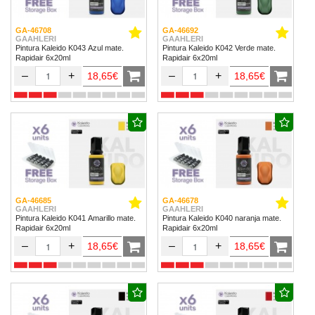
GA-46708
GA-46692
GAAHLERI
GAAHLERI
Pintura Kaleido K043 Azul mate.
Pintura Kaleido K042 Verde mate.
Rapidair 6x20ml
Rapidair 6x20ml
–
+
–
+
18,65€
18,65€
GA-46685
GA-46678
GAAHLERI
GAAHLERI
Pintura Kaleido K041 Amarillo mate.
Pintura Kaleido K040 naranja mate.
Rapidair 6x20ml
Rapidair 6x20ml
–
+
–
+
18,65€
18,65€