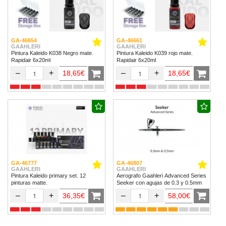
GA-46654
GA-46661
GAAHLERI
GAAHLERI
Pintura Kaleido K038 Negro mate.
Pintura Kaleido K039 rojo mate.
Rapidair 6x20ml
Rapidair 6x20ml
–
+
–
+
18,65€
18,65€
GA-46777
GA-46807
GAAHLERI
GAAHLERI
Pintura Kaleido primary set. 12
Aerografo Gaahleri Advanced Series
pinturas matte.
Seeker con agujas de 0.3 y 0.5mm
–
+
–
+
36,35€
58,00€