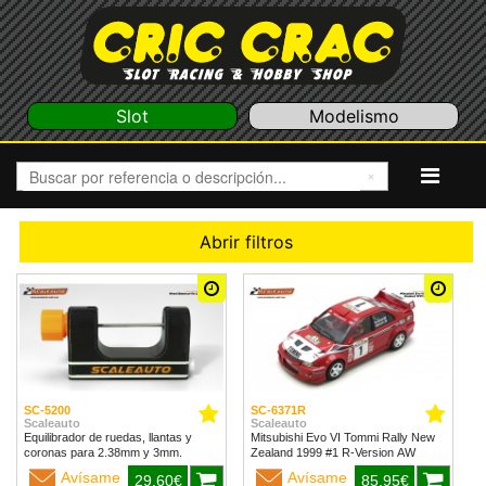
Slot
Modelismo
Abrir filtros
SC-5200
SC-6371R
Scaleauto
Scaleauto
Equilibrador de ruedas, llantas y
Mitsubishi Evo VI Tommi Rally New
coronas para 2.38mm y 3mm.
Zealand 1999 #1 R-Version AW
Avísame
Avísame
29,60€
85,95€