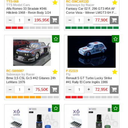
TTS-068
RC-SWCAR11D
TTS Model Cars
Sideways by Racer
Alfa Romeo 33 Stradale #346
Fantasy Car 02 F. 296 GT3 #54 AF
Hillclimb 1968 - Resin Body 1/24
Corse Vista - Winner LMGT3 6H Fuji
2024
–
+
–
+
195,95€
77,90€
RC-SW0087
F-E2119
Sideways by Racer
Fly
Bmw 3,5 CSL Gr.5 #42 Gitanes 24h
Renault 5 GT Turbo Lucky Strike
LeMans 1976
#41 Rally El Corte Inglés 1986
–
+
–
+
75,50€
72,95€