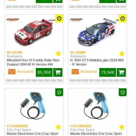
SC-6372R
SC-6359R
Scaleauto
Scaleauto
Mitsubishi Evo VI Freddy Rally New
H. NSX GT3 Watklins glen 2018 #69
Zealand 1999 #2 R-Version AW
- R Version
Avísame
Avísame
85,95€
79,94€
CCS-MK002B
CCS-MK002A
Cric Crac Sport
Cric Crac Sport
Mando Electrónico Cric-Crac Sport
Mando Electrónico Cric-Crac Sport