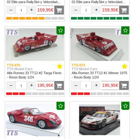
02 Elite para RallySlot y Velocidad
02 Elite para RallySlot y Velocidad
1/32 & 1/24.
1/32 & 1/24
–
+
–
+
159,95€
159,95€
TTS-076
TTS-073
TTS Model Cars
TTS Model Cars
Alfa Romeo 33 TT12 #2 Targa Florio
Alfa Romeo 33 TT12 #1 Winner 1975
- Resin Body 1/24
- Resin Body 1/24
–
+
–
+
195,95€
195,95€