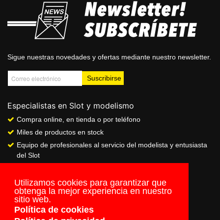
Sigue nuestras novedades y ofertas mediante nuestro newsletter.
Especialistas en Slot y modelismo
Compra online, en tienda o por teléfono
Miles de productos en stock
Equipo de profesionales al servicio del modelista y entusiasta
del Slot
Showroom & Club
Servicio de pago seguro online
Utilizamos cookies para garantizar que
obtenga la mejor experiencia en nuestro
Envios a todo el mundo
sitio web.
Política de cookies