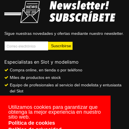
Sigue nuestras novedades y ofertas mediante nuestro newsletter.
Especialistas en Slot y modelismo
Compra online, en tienda o por teléfono
Miles de productos en stock
Equipo de profesionales al servicio del modelista y entusiasta
del Slot
Showroom & Club
Servicio de pago seguro online
Utilizamos cookies para garantizar que
obtenga la mejor experiencia en nuestro
Envios a todo el mundo
sitio web.
Política de cookies