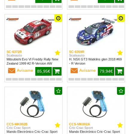
SC-6372R
SC-6359R
Scaleauto
Scaleauto
Mitsubishi Evo VI Freddy Rally New
H. NSX GT3 Watklins glen 2018 #69
Zealand 1999 #2 R-Version AW
- R Version
Avísame
Avísame
85,95€
79,94€
CCS-MK002B
CCS-MK002A
Cric Crac Sport
Cric Crac Sport
Mando Electrónico Cric-Crac Sport
Mando Electrónico Cric-Crac Sport