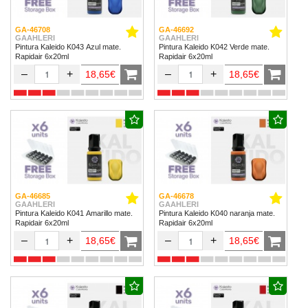
GA-46708
GA-46692
GAAHLERI
GAAHLERI
Pintura Kaleido K043 Azul mate.
Pintura Kaleido K042 Verde mate.
Rapidair 6x20ml
Rapidair 6x20ml
–
+
–
+
18,65€
18,65€
GA-46685
GA-46678
GAAHLERI
GAAHLERI
Pintura Kaleido K041 Amarillo mate.
Pintura Kaleido K040 naranja mate.
Rapidair 6x20ml
Rapidair 6x20ml
–
+
–
+
18,65€
18,65€