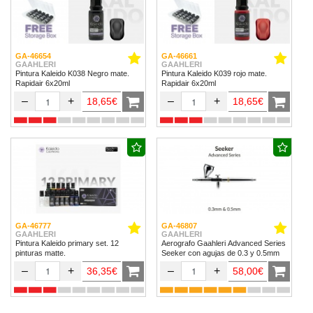
GA-46654
GA-46661
GAAHLERI
GAAHLERI
Pintura Kaleido K038 Negro mate.
Pintura Kaleido K039 rojo mate.
Rapidair 6x20ml
Rapidair 6x20ml
–
+
–
+
18,65€
18,65€
GA-46777
GA-46807
GAAHLERI
GAAHLERI
Pintura Kaleido primary set. 12
Aerografo Gaahleri Advanced Series
pinturas matte.
Seeker con agujas de 0.3 y 0.5mm
–
+
–
+
36,35€
58,00€