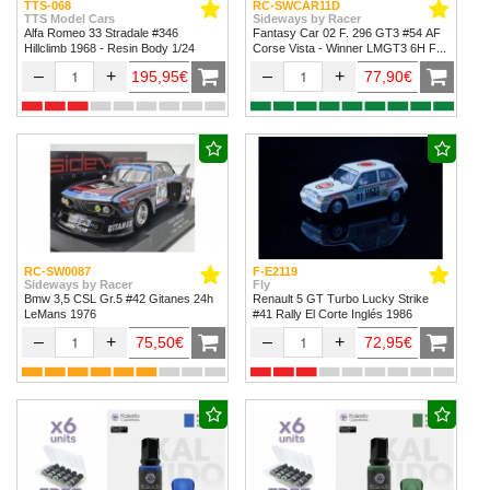
TTS-068
RC-SWCAR11D
TTS Model Cars
Sideways by Racer
Alfa Romeo 33 Stradale #346
Fantasy Car 02 F. 296 GT3 #54 AF
Hillclimb 1968 - Resin Body 1/24
Corse Vista - Winner LMGT3 6H Fuji
2024
–
+
–
+
195,95€
77,90€
RC-SW0087
F-E2119
Sideways by Racer
Fly
Bmw 3,5 CSL Gr.5 #42 Gitanes 24h
Renault 5 GT Turbo Lucky Strike
LeMans 1976
#41 Rally El Corte Inglés 1986
–
+
–
+
75,50€
72,95€