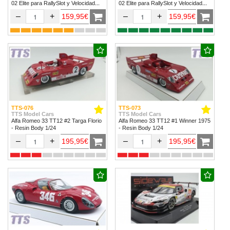
02 Elite para RallySlot y Velocidad
02 Elite para RallySlot y Velocidad
1/32 & 1/24.
1/32 & 1/24
–
+
–
+
159,95€
159,95€
TTS-076
TTS-073
TTS Model Cars
TTS Model Cars
Alfa Romeo 33 TT12 #2 Targa Florio
Alfa Romeo 33 TT12 #1 Winner 1975
- Resin Body 1/24
- Resin Body 1/24
–
+
–
+
195,95€
195,95€