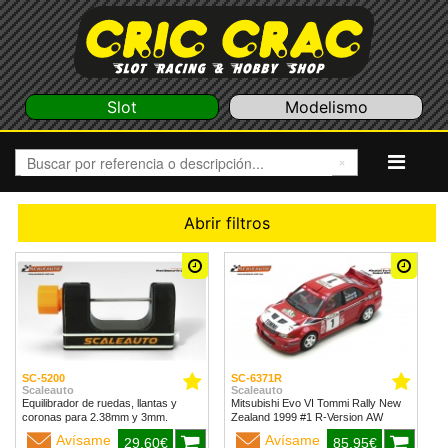
Slot
Modelismo
Abrir filtros
SC-5200
SC-6371R
Scaleauto
Scaleauto
Equilibrador de ruedas, llantas y
Mitsubishi Evo VI Tommi Rally New
coronas para 2.38mm y 3mm.
Zealand 1999 #1 R-Version AW
Avísame
Avísame
29,60€
85,95€