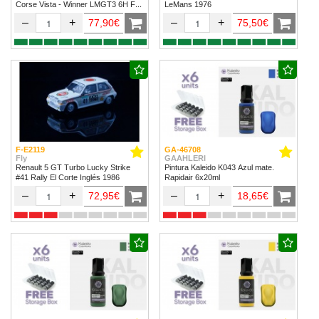
Corse Vista - Winner LMGT3 6H Fuji
LeMans 1976
2024
–
+
–
+
77,90€
75,50€
F-E2119
GA-46708
Fly
GAAHLERI
Renault 5 GT Turbo Lucky Strike
Pintura Kaleido K043 Azul mate.
#41 Rally El Corte Inglés 1986
Rapidair 6x20ml
–
+
–
+
72,95€
18,65€