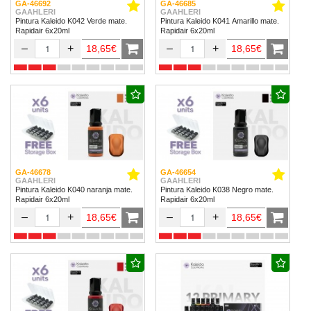
GA-46692
GA-46685
GAAHLERI
GAAHLERI
Pintura Kaleido K042 Verde mate.
Pintura Kaleido K041 Amarillo mate.
Rapidair 6x20ml
Rapidair 6x20ml
–
+
–
+
18,65€
18,65€
GA-46678
GA-46654
GAAHLERI
GAAHLERI
Pintura Kaleido K040 naranja mate.
Pintura Kaleido K038 Negro mate.
Rapidair 6x20ml
Rapidair 6x20ml
–
+
–
+
18,65€
18,65€