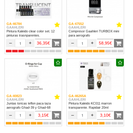
GA-46784
GA-47552
GAAHLERI
GAAHLERI
Pintura Kaleido clear color set. 12
Compresor Gaahleri TURBOX mini
pinturas trasnparentes.
para aerografo
–
+
–
+
36,35€
58,95€
GA-40823
GA-46265A
GAAHLERI
GAAHLERI
Juntas toricas teflon paca taza
Pintura Kaleido KC011 marron
aerografo Ghad-39 y Ghad-68
transparente. Rapidair 20ml
–
+
–
+
3,15€
3,10€