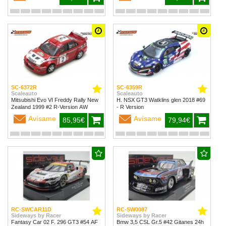
SC-6372R
SC-6359R
Scaleauto
Scaleauto
Mitsubishi Evo VI Freddy Rally New
H. NSX GT3 Watklins glen 2018 #69
Zealand 1999 #2 R-Version AW
- R Version
Avísame
Avísame
85,95€
79,94€
RC-SWCAR11D
RC-SW0087
Sideways by Racer
Sideways by Racer
Fantasy Car 02 F. 296 GT3 #54 AF
Bmw 3,5 CSL Gr.5 #42 Gitanes 24h