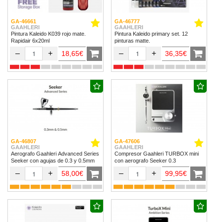
GA-46661
GA-46777
GAAHLERI
GAAHLERI
Pintura Kaleido K039 rojo mate.
Pintura Kaleido primary set. 12
Rapidair 6x20ml
pinturas matte.
–
+
–
+
18,65€
36,35€
GA-46807
GA-47606
GAAHLERI
GAAHLERI
Aerografo Gaahleri Advanced Series
Compresor Gaahleri TURBOX mini
Seeker con agujas de 0.3 y 0.5mm
con aerografo Seeker 0.3
–
+
–
+
58,00€
99,95€