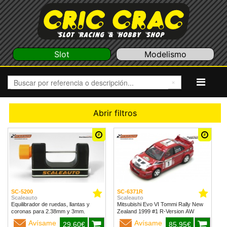
Slot
Modelismo
Abrir filtros
SC-5200
SC-6371R
Scaleauto
Scaleauto
Equilibrador de ruedas, llantas y
Mitsubishi Evo VI Tommi Rally New
coronas para 2.38mm y 3mm.
Zealand 1999 #1 R-Version AW
Avísame
Avísame
29,60€
85,95€