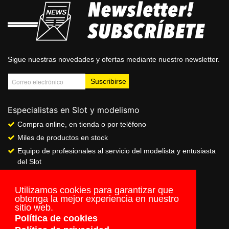
Sigue nuestras novedades y ofertas mediante nuestro newsletter.
Especialistas en Slot y modelismo
Compra online, en tienda o por teléfono
Miles de productos en stock
Equipo de profesionales al servicio del modelista y entusiasta
del Slot
Showroom & Club
Servicio de pago seguro online
Utilizamos cookies para garantizar que
obtenga la mejor experiencia en nuestro
Envios a todo el mundo
sitio web.
Política de cookies