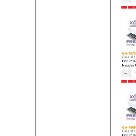
GA-4670
GAAHLE
Pintura K
Rapidair
–
GA-4665
GAAHLE
Pintura K