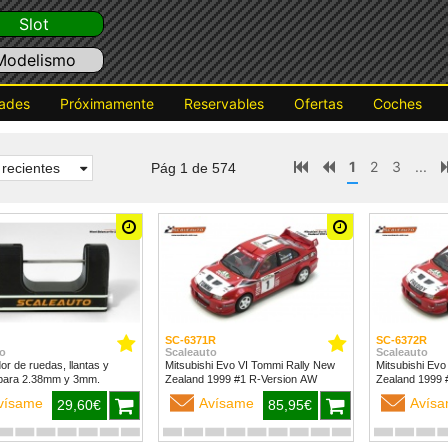
Slot
Modelismo
ades
Próximamente
Reservables
Ofertas
Coches
1
2
3
...
recientes
Pág 1 de 574
SC-6371R
SC-6372R
o
Scaleauto
Scaleauto
dor de ruedas, llantas y
Mitsubishi Evo VI Tommi Rally New
Mitsubishi Evo
para 2.38mm y 3mm.
Zealand 1999 #1 R-Version AW
vísame
Avísame
Avís
29,60€
85,95€