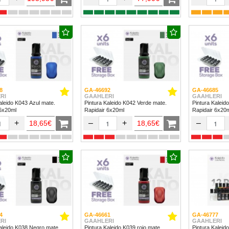
8
GA-46692
GA-46685
RI
GAAHLERI
GAAHLERI
aleido K043 Azul mate.
Pintura Kaleido K042 Verde mate.
Pintura Kaleid
 6x20ml
Rapidair 6x20ml
Rapidair 6x20
+
–
+
–
18,65€
18,65€
4
GA-46661
GA-46777
RI
GAAHLERI
GAAHLERI
aleido K038 Negro mate.
Pintura Kaleido K039 rojo mate.
Pintura Kaleido