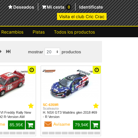
Deseados
Mi cesta
Identifícate
0
Visita el club Cric Crac
Recambios
Pistas
Todos los productos
mostrar
productos
SC-6359R
Scaleauto
 VI Freddy Rally New
H. NSX GT3 Watklins glen 2018 #69
Zealand 1999 #2 R-Version AW
- R Version
ame
Avísame
85,95€
79,94€