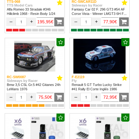
TTS-068
RC-SWCAR11D
TTS Model Cars
Sideways by Racer
Alfa Romeo 33 Stradale #346
Fantasy Car 02 F. 296 GT3 #54 AF
Hillclimb 1968 - Resin Body 1/24
Corse Vista - Winner LMGT3 6H Fuji
2024
–
+
–
+
195,95€
77,90€
RC-SW0087
F-E2119
Sideways by Racer
Fly
Bmw 3,5 CSL Gr.5 #42 Gitanes 24h
Renault 5 GT Turbo Lucky Strike
LeMans 1976
#41 Rally El Corte Inglés 1986
–
+
–
+
75,50€
72,95€