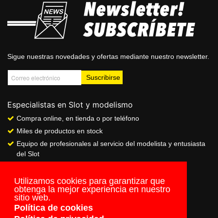
Sigue nuestras novedades y ofertas mediante nuestro newsletter.
Especialistas en Slot y modelismo
Compra online, en tienda o por teléfono
Miles de productos en stock
Equipo de profesionales al servicio del modelista y entusiasta
del Slot
Showroom & Club
Servicio de pago seguro online
Utilizamos cookies para garantizar que
obtenga la mejor experiencia en nuestro
Envios a todo el mundo
sitio web.
Política de cookies