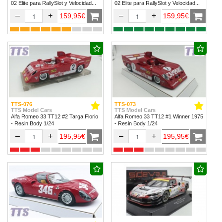
02 Elite para RallySlot y Velocidad
02 Elite para RallySlot y Velocidad
1/32 & 1/24.
1/32 & 1/24
–
+
–
+
159,95€
159,95€
TTS-076
TTS-073
TTS Model Cars
TTS Model Cars
Alfa Romeo 33 TT12 #2 Targa Florio
Alfa Romeo 33 TT12 #1 Winner 1975
- Resin Body 1/24
- Resin Body 1/24
–
+
–
+
195,95€
195,95€