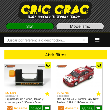
Slot
Modelismo
Abrir filtros
SC-5200
SC-6371R
Scaleauto
Scaleauto
Equilibrador de ruedas, llantas y
Mitsubishi Evo VI Tommi Rally New
coronas para 2.38mm y 3mm.
Zealand 1999 #1 R-Version AW
Avísame
Avísame
29,60€
85,95€