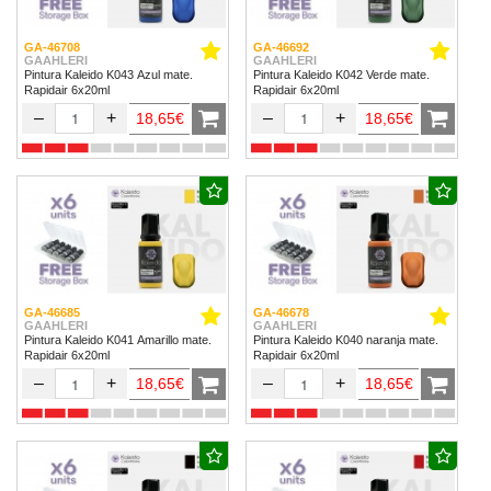
GA-46708
GA-46692
GAAHLERI
GAAHLERI
Pintura Kaleido K043 Azul mate.
Pintura Kaleido K042 Verde mate.
Rapidair 6x20ml
Rapidair 6x20ml
–
+
–
+
18,65€
18,65€
GA-46685
GA-46678
GAAHLERI
GAAHLERI
Pintura Kaleido K041 Amarillo mate.
Pintura Kaleido K040 naranja mate.
Rapidair 6x20ml
Rapidair 6x20ml
–
+
–
+
18,65€
18,65€