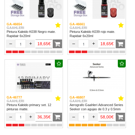
GA-46654
GA-46661
GAAHLERI
GAAHLERI
Pintura Kaleido K038 Negro mate.
Pintura Kaleido K039 rojo mate.
Rapidair 6x20ml
Rapidair 6x20ml
–
+
–
+
18,65€
18,65€
GA-46777
GA-46807
GAAHLERI
GAAHLERI
Pintura Kaleido primary set. 12
Aerografo Gaahleri Advanced Series
pinturas matte.
Seeker con agujas de 0.3 y 0.5mm
–
+
–
+
36,35€
58,00€